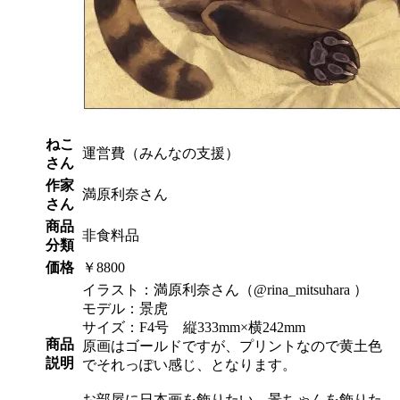
ねこ
運営費（みんなの支援）
さん
作家
満原利奈さん
さん
商品
非食料品
分類
価格
￥8800
イラスト：満原利奈さん（@rina_mitsuhara ）
モデル：景虎
サイズ：F4号 縦333mm×横242mm
商品
原画はゴールドですが、プリントなので黄土色
説明
でそれっぽい感じ、となります。
お部屋に日本画を飾りたい、景ちゃんを飾りた