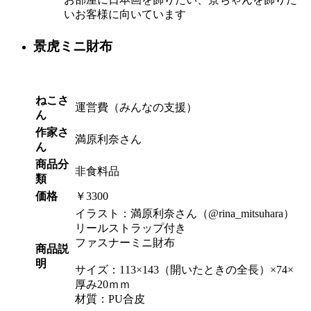
いお客様に向いています
景虎ミニ財布
ねこさ
運営費（みんなの支援）
ん
作家さ
満原利奈さん
ん
商品分
非食料品
類
価格
￥3300
イラスト：満原利奈さん（@rina_mitsuhara）
リールストラップ付き
ファスナーミニ財布
商品説
明
サイズ：113×143（開いたときの全長）×74×
厚み20ｍｍ
材質：PU合皮