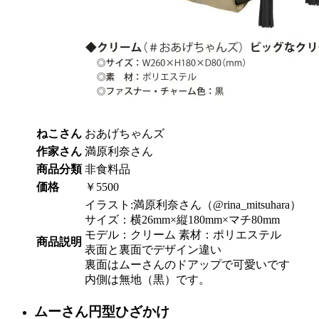
ねこさん
おあげちゃんズ
作家さん
満原利奈さん
商品分類
非食料品
価格
￥5500
イラスト:満原利奈さん（@rina_mitsuhara）
サイズ：横26mm×縦180mm×マチ80mm
モデル：クリーム 素材：ポリエステル
商品説明
表面と裏面でデザイン違い
裏面はムーさんのドアップで可愛いです
内側は無地（黒）です。
ムーさん円型ひざかけ