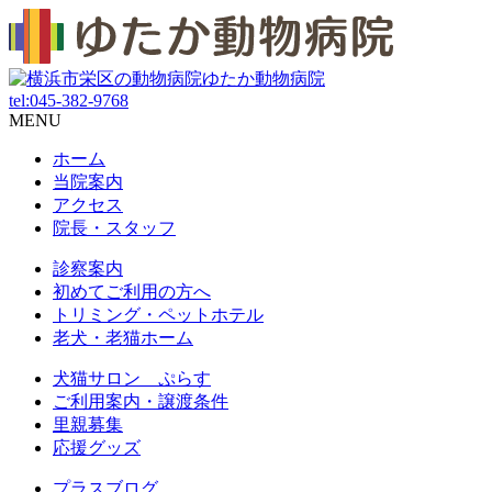
tel:
045-382-9768
MENU
ホーム
当院案内
アクセス
院長・スタッフ
診察案内
初めてご利用の方へ
トリミング・ペットホテル
老犬・老猫ホーム
犬猫サロン ぷらす
ご利用案内・譲渡条件
里親募集
応援グッズ
プラスブログ