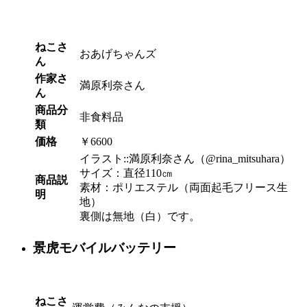
ねこさ
おあげちゃんズ
ん
作家さ
満原利奈さん
ん
商品分
非食料品
類
価格
￥6600
イラスト::満原利奈さん（@rina_mitsuhara）
サイズ：直径110㎝
商品説
素材：ポリエステル（両面起毛フリース生
明
地）
裏側は無地（白）です。
景虎モバイルバッテリー
ねこさ