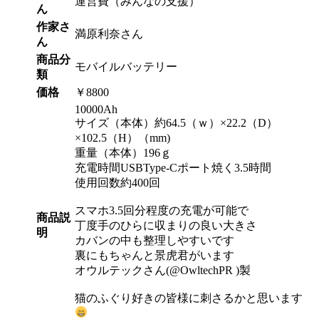
運営費（みんなの支援）
ん
作家さ
満原利奈さん
ん
商品分
モバイルバッテリー
類
価格
￥8800
10000Ah
サイズ（本体）約64.5（ｗ）×22.2（D）
×102.5（H）（mm)
重量（本体）196ｇ
充電時間USBType-Cポート焼く3.5時間
使用回数約400回
スマホ3.5回分程度の充電が可能で
商品説
丁度手のひらに収まりの良い大きさ
明
カバンの中も整理しやすいです
裏にもちゃんと景虎君がいます
オウルテックさん(@OwltechPR )製
猫のふぐり好きの皆様に刺さるかと思います