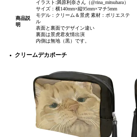
イラスト:満原利奈さん（@rina_mitsuhara）
サイズ：横140mm×縦95mm×マチ5mm
モデル：クリーム＆景虎 素材：ポリエステ
商品説
ル
明
表面と裏面でデザイン違い
裏面は景虎君友情出演
内側は無地（黒）です。
クリームデカポーチ