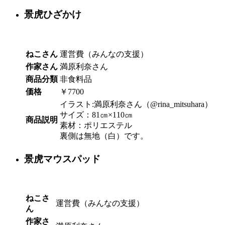
景虎ひざかけ
ねこさん
運営費（みんなの支援）
作家さん
満原利奈さん
商品分類
非食料品
価格
￥7700
イラスト:満原利奈さん（@rina_mitsuhara）
サイズ：81㎝×110㎝
商品説明
素材：ポリエステル
裏側は無地（白）です。
景虎マウスパッド
ねこさ
運営費（みんなの支援）
ん
作家さ