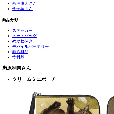
西浦康太さん
金子羊さん
商品分類
ステッカー
トートバッグ
めがね拭き
モバイルバッテリー
非食料品
食料品
満原利奈さん
クリームミニポーチ