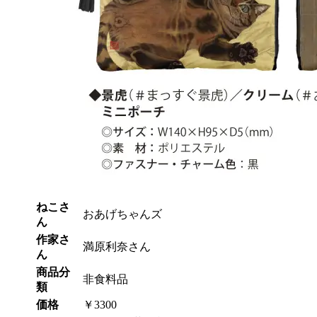
ねこさ
おあげちゃんズ
ん
作家さ
満原利奈さん
ん
商品分
非食料品
類
価格
￥3300