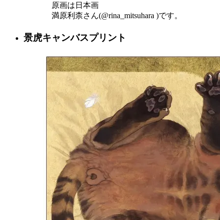
原画は日本画
満原利柰さん(@rina_mitsuhara )です。
景虎キャンバスプリント