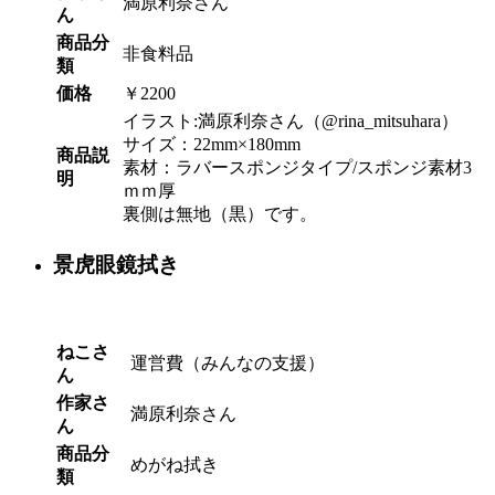
満原利奈さん
ん
商品分
非食料品
類
価格
￥2200
イラスト:満原利奈さん（@rina_mitsuhara）
サイズ：22mm×180mm
商品説
素材：ラバースポンジタイプ/スポンジ素材3
明
ｍｍ厚
裏側は無地（黒）です。
景虎眼鏡拭き
ねこさ
運営費（みんなの支援）
ん
作家さ
満原利奈さん
ん
商品分
めがね拭き
類